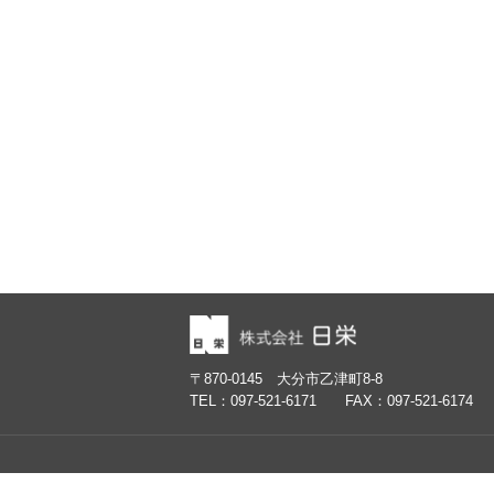
石綿事前調査者制度の周知について
〒870-0145 大分市乙津町8-8
TEL：097-521-6171 FAX：097-521-6174